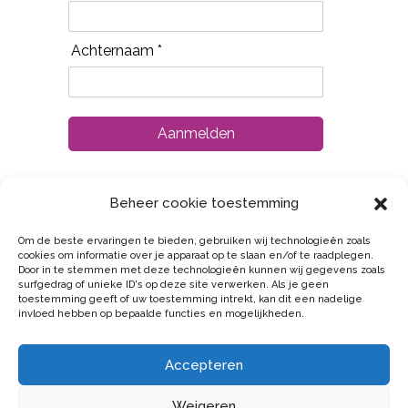
Achternaam *
Aanmelden
Beheer cookie toestemming
Om de beste ervaringen te bieden, gebruiken wij technologieën zoals
cookies om informatie over je apparaat op te slaan en/of te raadplegen.
Door in te stemmen met deze technologieën kunnen wij gegevens zoals
surfgedrag of unieke ID's op deze site verwerken. Als je geen
toestemming geeft of uw toestemming intrekt, kan dit een nadelige
© 2023 – 2024 Stichting Goed Contact
invloed hebben op bepaalde functies en mogelijkheden.
info@goed-contact.nl
Accepteren
Weigeren